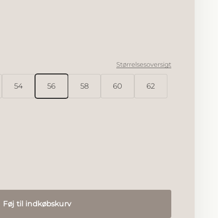
hineret
 forgyldt
Størrelsesoversigt
54
56
58
60
62
Føj til indkøbskurv