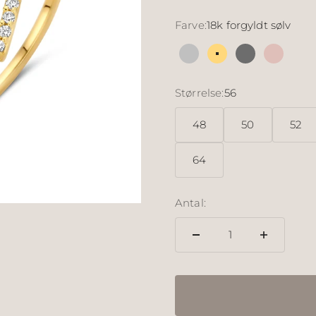
Farve:
18k forgyldt sølv
Sølv
18k forgyldt sølv
Sølv sort rut
18k rosé
Størrelse:
56
48
50
52
64
Antal: