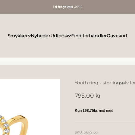
Fri fragt ved 499,-
Smykker
Nyheder
Udforsk
Find forhandler
Gavekort
Youth ring - sterlingsølv fo
Salgspris
795,00 kr
SKU: 51372-56