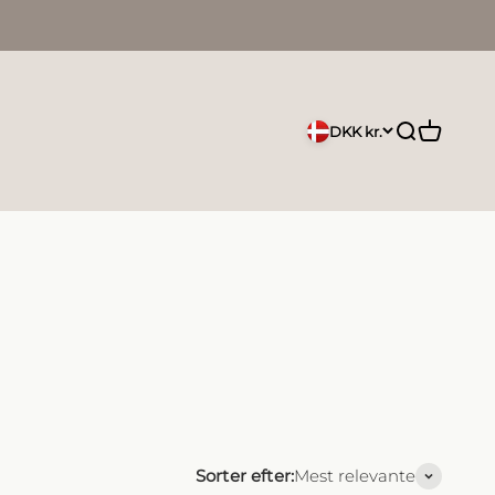
Åbn søgefu
Åbn indk
DKK kr.
Sorter efter:
Mest relevante