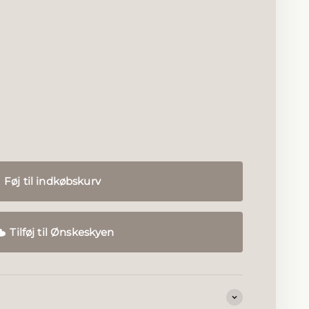
hineret
 forgyldt
Føj til indkøbskurv
Tilføj til Ønskeskyen