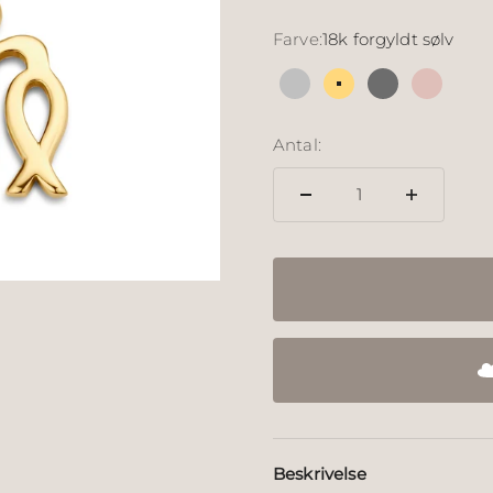
Farve:
18k forgyldt sølv
Sølv
18k forgyldt sølv
Sølv sort rut
18k rosé
Antal:
Beskrivelse