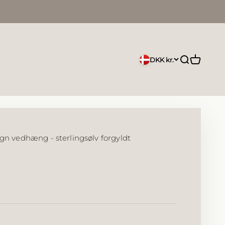
Åbn søgefu
Åbn indk
DKK kr.
gn vedhæng - sterlingsølv forgyldt