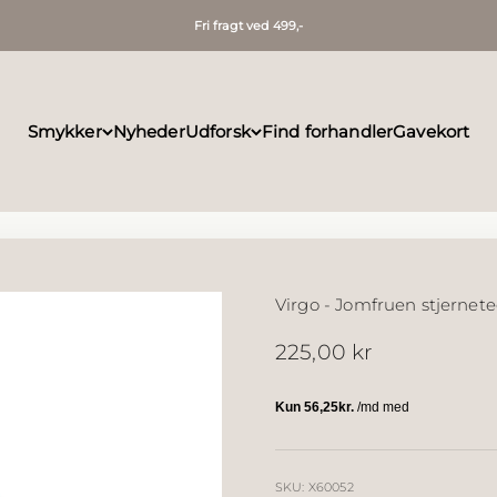
Fri fragt ved 499,-
Smykker
Nyheder
Udforsk
Find forhandler
Gavekort
Virgo - Jomfruen stjernete
Salgspris
225,00 kr
SKU: X60052