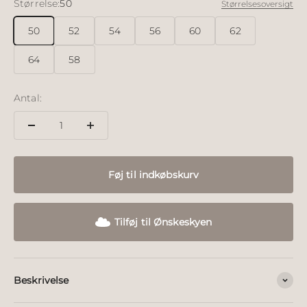
Størrelse:
50
Størrelsesoversigt
50
52
54
56
60
62
64
58
Antal:
Føj til indkøbskurv
Tilføj til Ønskeskyen
Beskrivelse