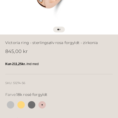
Gå til element 1
Gå til element 2
Victoria ring - sterlingsølv rosa forgyldt - zirkonia
Salgspris
845,00 kr
SKU: 51274-56
Farve:
18k rosé forgyldt
Sølv
18k forgyldt sølv
Sølv sort ruthineret
18k rosé forgyldt