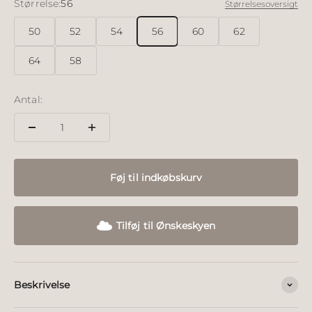
Størrelse:
56
Størrelsesoversigt
50
52
54
56
60
62
64
58
Antal:
Føj til indkøbskurv
Tilføj til Ønskeskyen
Beskrivelse