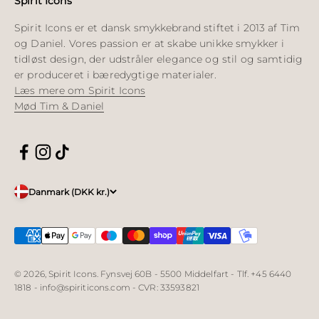
Spirit Icons
Spirit Icons er et dansk smykkebrand stiftet i 2013 af Tim
og Daniel. Vores passion er at skabe unikke smykker i
tidløst design, der udstråler elegance og stil og samtidig
er produceret i bæredygtige materialer.
Læs mere om Spirit Icons
Mød Tim & Daniel
Danmark (DKK kr.)
© 2026, Spirit Icons. Fynsvej 60B - 5500 Middelfart - Tlf. +45 6440
1818 - info@spiriticons.com - CVR: 33593821