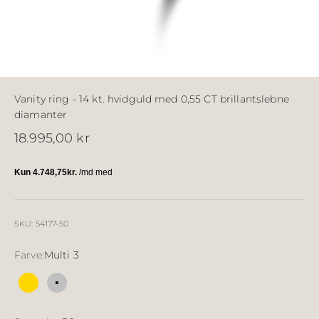
Vanity ring - 14 kt. hvidguld med 0,55 CT brillantslebne
diamanter
Salgspris
18.995,00 kr
SKU: 54177-50
Farve:
Multi 3
Multi 2
Multi 3