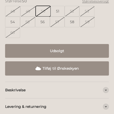
Størrelse:
50
Størrelsesoversigt
48
49
50
51
52
53
54
55
56
57
58
59
60
Udsolgt
Tilføj til Ønskeskyen
Beskrivelse
Levering & returnering