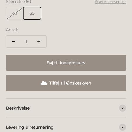
Størrelse:
60
Størrelsesoversigt
45
60
Antal:
Føj til indkøbskurv
Tilføj til Ønskeskyen
Beskrivelse
Levering & returnering