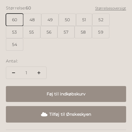
Størrelse:
60
Størrelsesoversigt
60
48
49
50
51
52
53
55
56
57
58
59
54
Antal:
Føj til indkøbskurv
Tilføj til Ønskeskyen