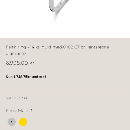
Faith ring - 14 kt. guld med 0,102 CT brillantslebne
diamanter
Salgspris
6.995,00 kr
SKU: 54217-60
Farve:
Multi 3
Multi 3
Multi 2