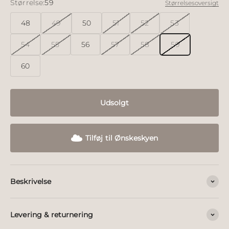
Størrelse:
59
Størrelsesoversigt
48
49
50
51
52
53
54
55
56
57
58
59
60
Udsolgt
Tilføj til Ønskeskyen
Beskrivelse
Levering & returnering