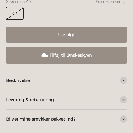
Størrelse:
45
Størrelsesoversigt
45
Udsolgt
Tilføj til Ønskeskyen
Beskrivelse
Levering & returnering
Bliver mine smykker pakket ind?