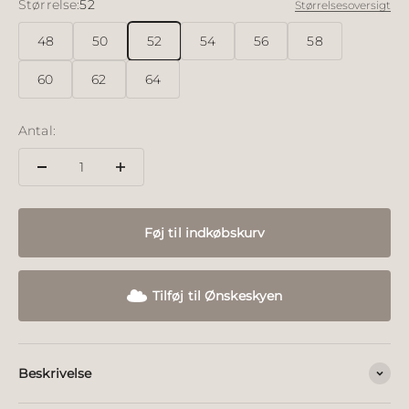
Størrelse:
52
Størrelsesoversigt
48
50
52
54
56
58
60
62
64
Antal:
Føj til indkøbskurv
Tilføj til Ønskeskyen
Beskrivelse