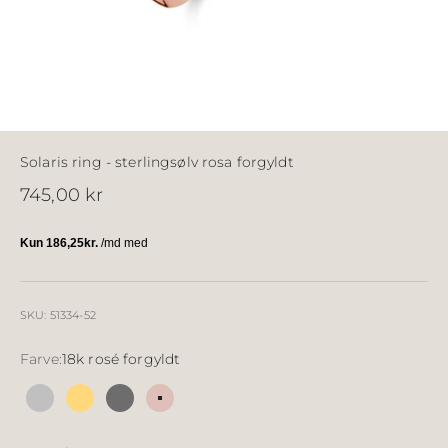
Solaris ring - sterlingsølv rosa forgyldt
Salgspris
745,00 kr
SKU: 51334-52
Farve:
18k rosé forgyldt
Sølv
18k forgyldt sølv
Sølv sort ruthineret
18k rosé forgyldt