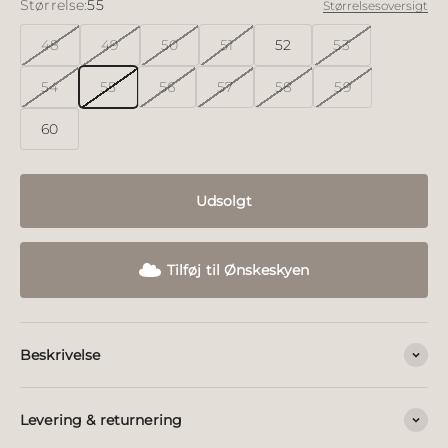
Størrelse:
55
Størrelsesoversigt
48
49
50
51
52
53
54
55
56
57
58
59
60
Udsolgt
Tilføj til Ønskeskyen
Beskrivelse
Levering & returnering