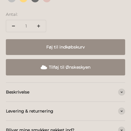
Sølv
18k forgyldt sølv
Sølv sort ruthineret
18k rosé forgyldt
Antal:
Føj til indkøbskurv
Tilføj til Ønskeskyen
Beskrivelse
Levering & returnering
Bliver mine smykker pakket ind?