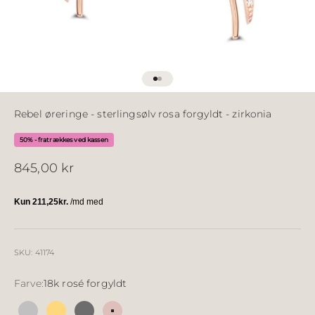
Gå til element 1
Gå til element 2
Rebel øreringe - sterlingsølv rosa forgyldt - zirkonia
50% - fratrækkes ved kassen
Salgspris
845,00 kr
SKU: 41174
Farve:
18k rosé forgyldt