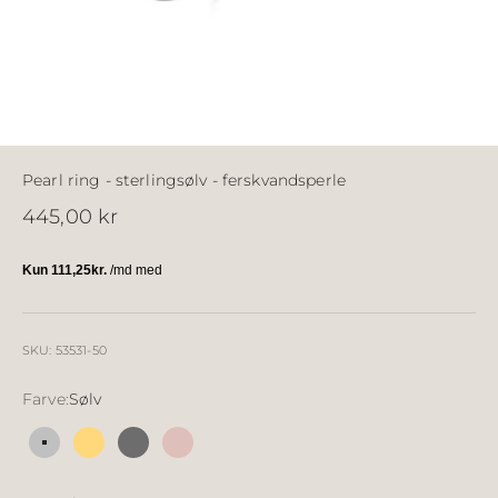
Pearl ring - sterlingsølv - ferskvandsperle
Salgspris
445,00 kr
SKU: 53531-50
Farve:
Sølv
Sølv
18k forgyldt sølv
Sølv sort ruthineret
18k rosé forgyldt