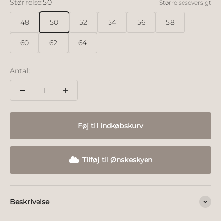
Størrelse:
50
Størrelsesoversigt
48
50
52
54
56
58
60
62
64
Antal:
Føj til indkøbskurv
Tilføj til Ønskeskyen
Beskrivelse