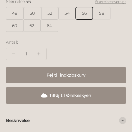
Størrelse:
56
Størrelsesoversigt
48
50
52
54
56
58
60
62
64
Antal:
Føj til indkøbskurv
Tilføj til Ønskeskyen
Beskrivelse