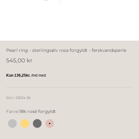
Pearl ring - sterlingsølv rosa forgyldt - ferskvandsperle
Salgspris
545,00 kr
SKU: 53534-56
Farve:
18k rosé forgyldt
Sølv
18k forgyldt sølv
Sølv sort ruthineret
18k rosé forgyldt