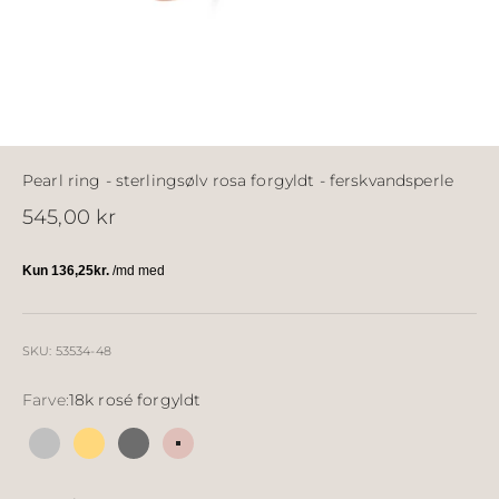
Pearl ring - sterlingsølv rosa forgyldt - ferskvandsperle
Salgspris
545,00 kr
SKU: 53534-48
Farve:
18k rosé forgyldt
Sølv
18k forgyldt sølv
Sølv sort ruthineret
18k rosé forgyldt