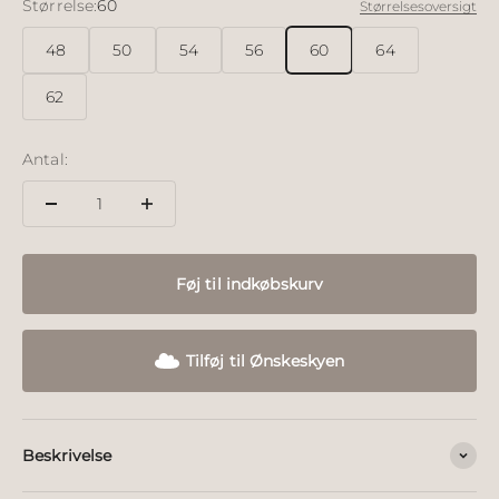
Størrelse:
60
Størrelsesoversigt
48
50
54
56
60
64
62
Antal:
Føj til indkøbskurv
Tilføj til Ønskeskyen
Beskrivelse