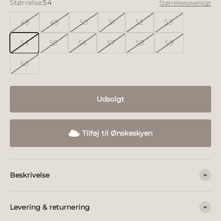
Størrelse:
54
Størrelsesoversigt
48
49
50
51
52
53
54
55
56
57
58
59
60
Udsolgt
Tilføj til Ønskeskyen
Beskrivelse
Levering & returnering