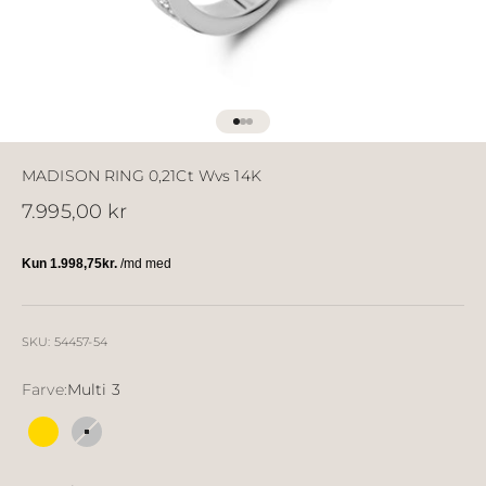
Gå til element 1
Gå til element 2
Gå til element 3
MADISON RING 0,21Ct Wvs 14K
Salgspris
7.995,00 kr
SKU: 54457-54
Farve:
Multi 3
Multi 2
Multi 3