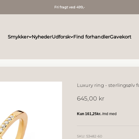
Fri fragt ved 499,-
Smykker
Nyheder
Udforsk
Find forhandler
Gavekort
Luxury ring - sterlingsølv f
Salgspris
645,00 kr
SKU: 53482-60