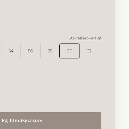
hineret
 forgyldt
Størrelsesoversigt
54
56
58
60
62
Føj til indkøbskurv