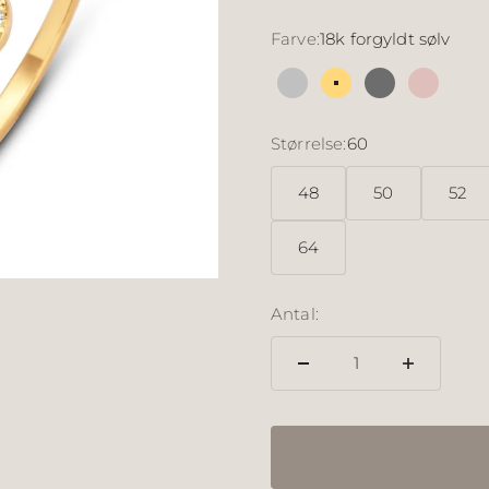
Farve:
18k forgyldt sølv
Sølv
18k forgyldt sølv
Sølv sort rut
18k rosé
Størrelse:
60
48
50
52
64
Antal: