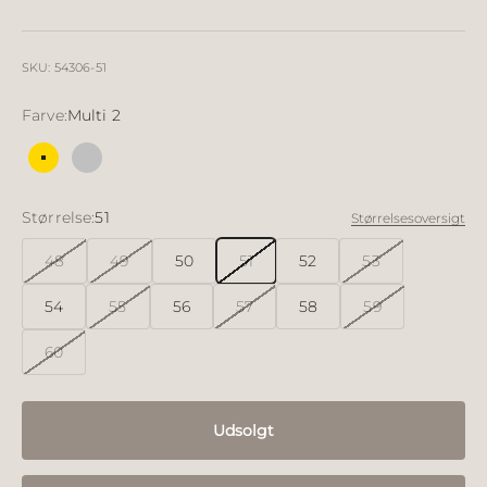
SKU: 54306-51
Farve:
Multi 2
Multi 2
Multi 3
Størrelse:
51
Størrelsesoversigt
48
49
50
51
52
53
54
55
56
57
58
59
60
Udsolgt