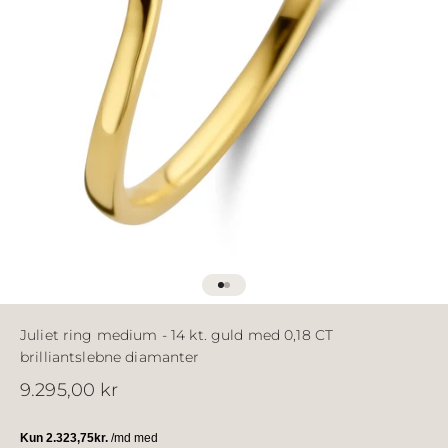
Gå til element 1
Gå til element 2
Juliet ring medium - 14 kt. guld med 0,18 CT
brilliantslebne diamanter
Salgspris
9.295,00 kr