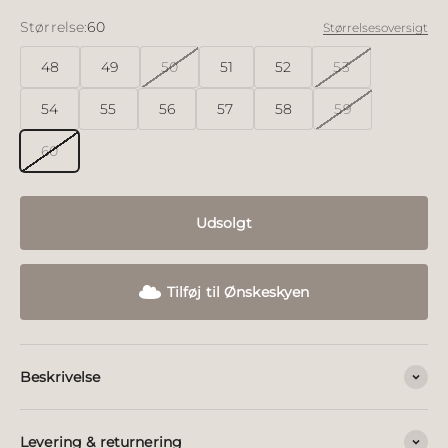
Størrelse:
60
Størrelsesoversigt
48
49
50
51
52
53
54
55
56
57
58
59
60
Udsolgt
Tilføj til Ønskeskyen
Beskrivelse
Levering & returnering