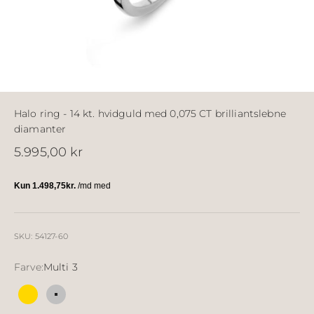
Halo ring - 14 kt. hvidguld med 0,075 CT brilliantslebne
diamanter
Salgspris
5.995,00 kr
SKU: 54127-60
Farve:
Multi 3
Multi 2
Multi 3