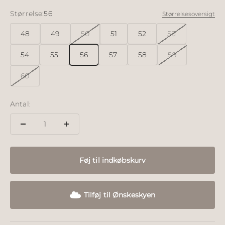
Størrelse:
56
Størrelsesoversigt
48
49
50
51
52
53
54
55
56
57
58
59
60
Antal:
Føj til indkøbskurv
Tilføj til Ønskeskyen