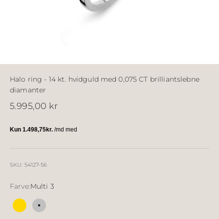
Halo ring - 14 kt. hvidguld med 0,075 CT brilliantslebne
diamanter
Salgspris
5.995,00 kr
SKU: 54127-56
Farve:
Multi 3
Multi 2
Multi 3