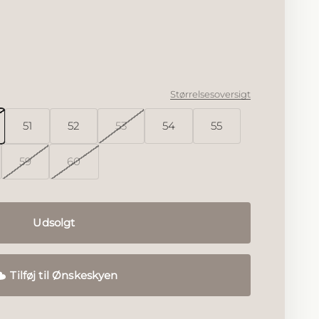
Størrelsesoversigt
51
52
53
54
55
59
60
Udsolgt
Tilføj til Ønskeskyen