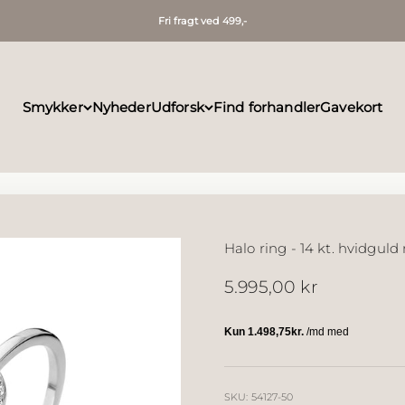
Fri fragt ved 499,-
Smykker
Nyheder
Udforsk
Find forhandler
Gavekort
Halo ring - 14 kt. hvidgul
Salgspris
5.995,00 kr
SKU: 54127-50