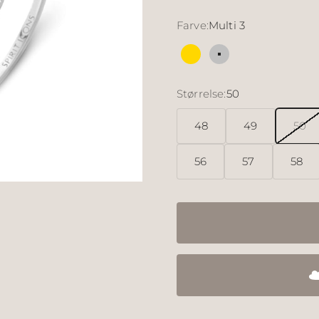
Farve:
Multi 3
Multi 2
Multi 3
Størrelse:
50
48
49
50
56
57
58