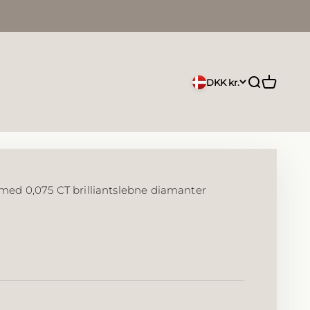
Åbn søgefu
Åbn indk
DKK kr.
d med 0,075 CT brilliantslebne diamanter