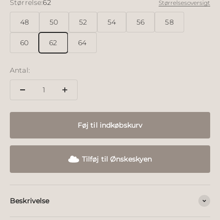
Størrelse:
62
Størrelsesoversigt
48
50
52
54
56
58
60
62
64
Antal:
Føj til indkøbskurv
Tilføj til Ønskeskyen
Beskrivelse