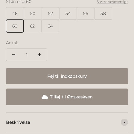
Størrelse:
60
Størrelsesoversigt
48
50
52
54
56
58
60
62
64
Antal:
Føj til indkøbskurv
Tilføj til Ønskeskyen
Beskrivelse