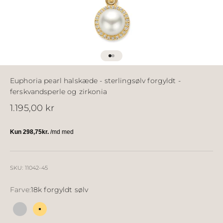
Gå til element 1
Gå til element 2
Euphoria pearl halskæde - sterlingsølv forgyldt -
ferskvandsperle og zirkonia
Salgspris
1.195,00 kr
SKU: 11042-45
Farve:
18k forgyldt sølv
Sølv
18k forgyldt sølv