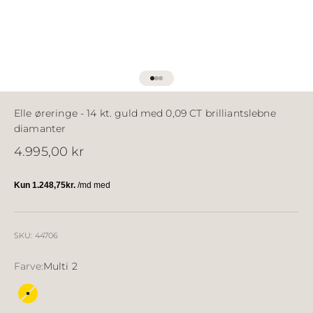
Gå til element 1
Gå til element 2
Gå til element 3
Elle øreringe - 14 kt. guld med 0,09 CT brilliantslebne
diamanter
Salgspris
4.995,00 kr
SKU: 44706
Farve:
Multi 2
Multi 2