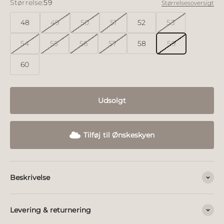
Størrelse:
59
Størrelsesoversigt
48
49
50
51
52
53
54
55
56
57
58
59
60
Udsolgt
Tilføj til Ønskeskyen
Beskrivelse
Levering & returnering