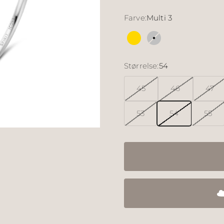
Farve:
Multi 3
Multi 2
Multi 3
Størrelse:
54
45
46
47
53
54
55