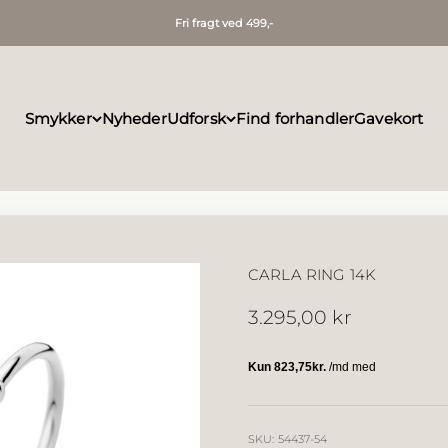
Fri fragt ved 499,-
Smykker
Nyheder
Udforsk
Find forhandler
Gavekort
CARLA RING 14K
Salgspris
3.295,00 kr
SKU: 54437-54