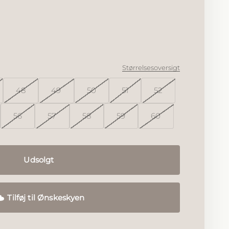
Størrelsesoversigt
48
49
50
51
52
56
57
58
59
60
Udsolgt
Tilføj til Ønskeskyen