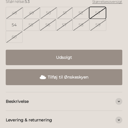
Størrelse:
53
Størrelsesoversigt
48
49
50
51
52
53
54
55
56
57
58
59
60
Udsolgt
Tilføj til Ønskeskyen
Beskrivelse
Levering & returnering