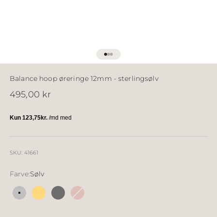
Gå til element 1
Gå til element 2
Gå til element 3
Balance hoop øreringe 12mm - sterlingsølv
Salgspris
495,00 kr
SKU: 41661
Farve:
Sølv
Sølv
18k forgyldt sølv
Sølv sort ruthineret
18k rosé forgyldt