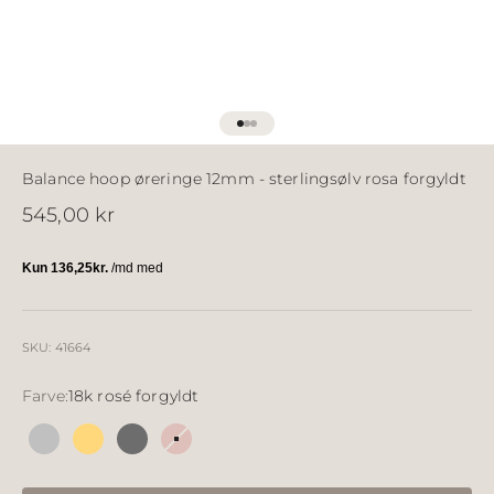
Gå til element 1
Gå til element 2
Gå til element 3
Balance hoop øreringe 12mm - sterlingsølv rosa forgyldt
Salgspris
545,00 kr
SKU: 41664
Farve:
18k rosé forgyldt
Sølv
18k forgyldt sølv
Sølv sort ruthineret
18k rosé forgyldt