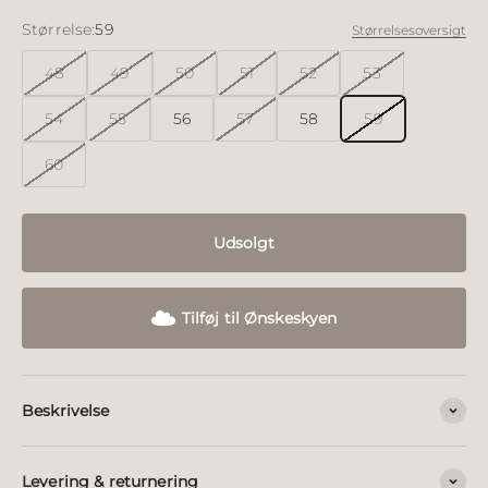
Størrelse:
59
Størrelsesoversigt
48
49
50
51
52
53
54
55
56
57
58
59
60
Udsolgt
Tilføj til Ønskeskyen
Beskrivelse
Levering & returnering