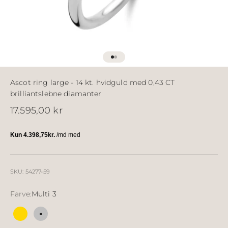
Gå til element 1
Gå til element 2
Ascot ring large - 14 kt. hvidguld med 0,43 CT
brilliantslebne diamanter
Salgspris
17.595,00 kr
SKU: 54277-59
Farve:
Multi 3
Multi 2
Multi 3