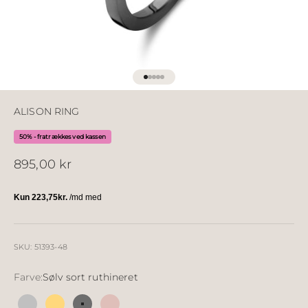
Gå til element 1
Gå til element 2
Gå til element 3
Gå til element 4
Gå til element 5
ALISON RING
50% - fratrækkes ved kassen
Salgspris
895,00 kr
SKU: 51393-48
Farve:
Sølv sort ruthineret