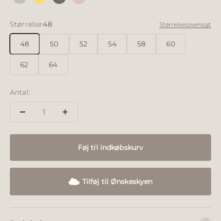
Sølv
18k forgyldt sølv
Sølv sort ruthineret
18k rosé forgyldt
Størrelse:
48
Størrelsesoversigt
48
50
52
54
58
60
62
64
Antal:
Føj til indkøbskurv
Tilføj til Ønskeskyen