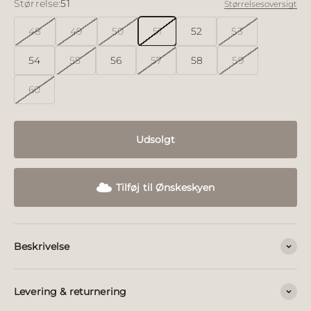
Størrelse:
51
Størrelsesoversigt
48
49
50
51
52
53
54
55
56
57
58
59
60
Udsolgt
Tilføj til Ønskeskyen
Beskrivelse
Levering & returnering